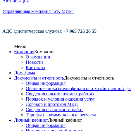
Авторизация
Управляющая компания "УК МИР"
АДС
(диспетчерская служба):
+7 965 726 26 55
Меню
Компания
Компания
О компании
Новости
Контакты
Дома
Дома
Документы и отчетность
Документы и отчетность
Общая информация
Основные показатели финансово-хозяйственной де
Сведения о выполняемых работах
Порядок и условия оказания услуг
Договор и протокол МКД
Сведения о стоимости работ
Тарифы на коммунальные ресурсы
Личный кабинет
Личный кабинет
Общая информация
История начислений и оплат